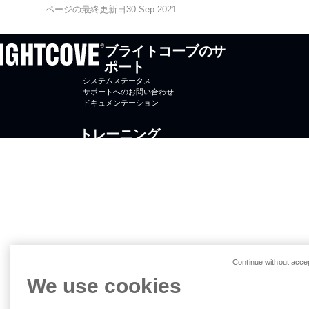
ページの最終更新日30 Sep 2021
ブライトコーブのサ
ポート
システムステータス
サポートへのお問い合わせ
ドキュメンテーション
トレーニング
オンラインコース
コースに登録する
ブライトコーブ大学
ブライトコーブ
Brightcove.com
お問合せ
プ
Continue without acce
ラ
We use cookies
©2026
イ
ブライ
バ