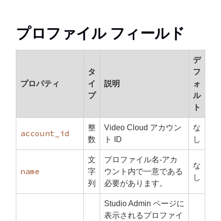
プロファイル フィールド
デ
タ
フ
プロパティ
イ
説明
ォ
プ
ル
ト
整
Video Cloud アカウン
な
account_id
数
ト ID
し
文
プロファイル名-アカ
な
name
字
ウント内で一意である
し
列
必要があります。
Studio Admin ページに
表示されるプロファイ