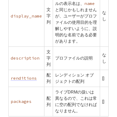
name
ルの表示名は、
文
と同じかもしれません
な
display_name
字
が、ユーザーがプロフ
し
列
ァイルの使用目的を理
解しやすいように、説
明的な名前である必要
があります。
文
な
description
字
プロファイルの説明
し
列
配
レンディション オブ
renditions
[]
列
ジェクトの配列
ライブDRMの扱いは
配
異なるので、これは常
packages
[]
列
に空の配列でなければ
なりません。