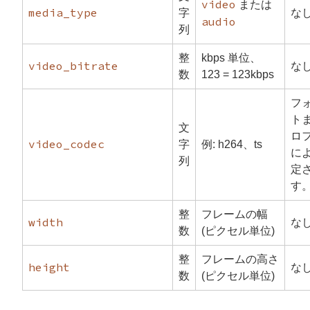
video
または
media_type
字
な
audio
列
整
kbps 単位、
video_bitrate
な
数
123 = 123kbps
フ
ト
文
ロ
video_codec
字
例: h264、ts
に
列
定
す
整
フレームの幅
width
な
数
(ピクセル単位)
整
フレームの高さ
height
な
数
(ピクセル単位)