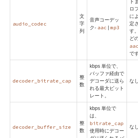
ト
ロ
文
に
音声コーデッ
audio_codec
字
定
aac
mp3
ク-
|
列
す
ど
aa
で
kbps 単位で、
バッファ経由で
整
decoder_bitrate_cap
デコーダに送ら
な
数
れる最大ビット
レート。
kbps 単位で
は、
bitrate_cap
整
decoder_buffer_size
な
数
使用時にデコー