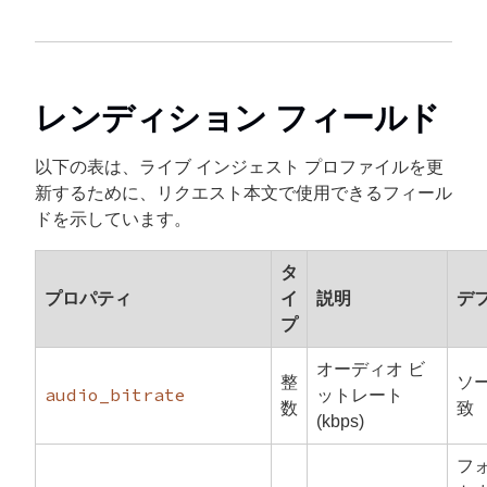
レンディション フィールド
以下の表は、ライブ インジェスト プロファイルを更
新するために、リクエスト本文で使用できるフィール
ドを示しています。
タ
プロパティ
イ
説明
デ
プ
オーディオ ビ
整
ソ
audio_bitrate
ットレート
数
致
(kbps)
フ