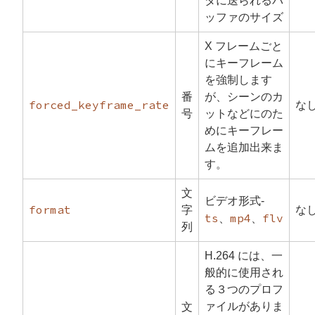
ダに送られるバ
ッファのサイズ
X フレームごと
にキーフレーム
を強制します
番
が、シーンのカ
forced_keyframe_rate
な
号
ットなどにのた
めにキーフレー
ムを追加出来ま
す。
文
ビデオ形式-
format
字
な
ts
mp4
flv
、
、
列
H.264 には、一
般的に使用され
る３つのプロフ
ァイルがありま
文