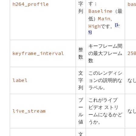
h264_profile
す：
ba
字
Baseline
列
（最
Main
低）
、
[1-
High
です。
5]
キーフレーム間
整
keyframe_interval
25
の最大フレーム
数
数
文
このレンディシ
label
字
ョンの説明的な
な
列
ラベル。
ブ
これがライブ
ー
ビデオ ストリ
live_stream
な
ル
ームになるかど
値
うか。
文